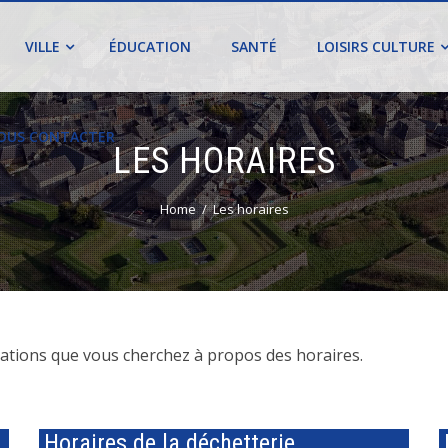
VILLE
ÉDUCATION
SANTÉ
LOISIRS CULTURE
OUS CONTACTER
LES HORAIRES
Home
Les horaires
mations que vous cherchez à propos des horaires.
Horaires de la déchetterie