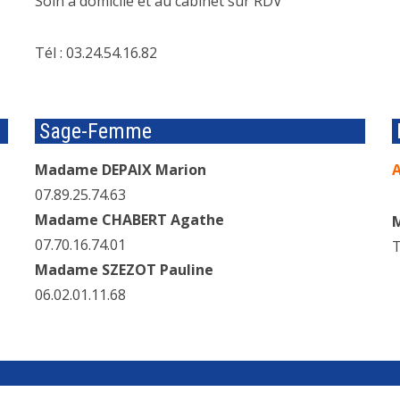
Soin à domicile et au cabinet sur RDV
Tél : 03.24.54.16.82
Sage-Femme
Madame DEPAIX Marion
A
07.89.25.74.63
Madame CHABERT Agathe
M
07.70.16.74.01
T
Madame SZEZOT Pauline
06.02.01.11.68