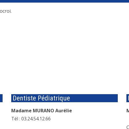
ocroi.
Dentiste Pédiatrique
Madame MURANO Aurélie
Tél : 03.24.54.12.66
C