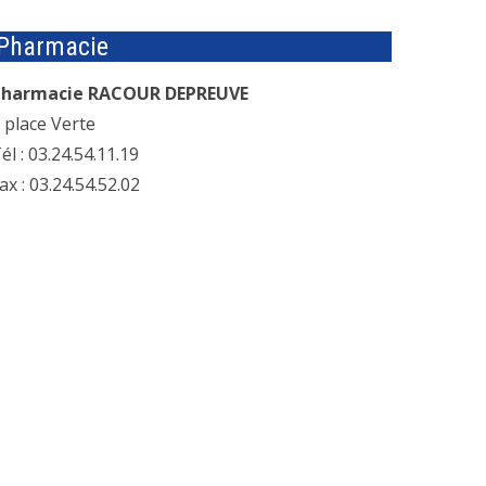
Pharmacie
Pharmacie RACOUR DEPREUVE
 place Verte
él : 03.24.54.11.19
ax : 03.24.54.52.02