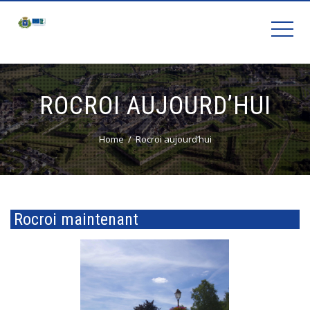
ROCROI AUJOURD’HUI
Home
Rocroi aujourd’hui
Rocroi maintenant