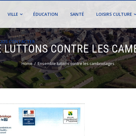
VILLE
ÉDUCATION
SANTÉ
LOISIRS CULTURE
OUS CONTACTER
 LUTTONS CONTRE LES CAM
Home
Ensemble luttons contre les cambriolages