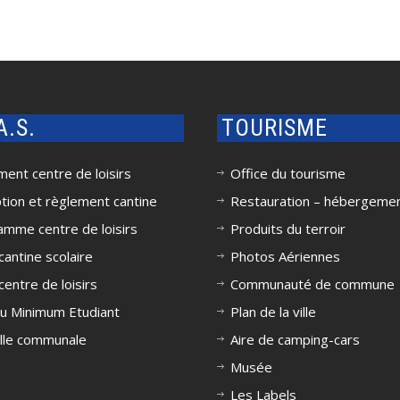
.A.S.
TOURISME
ent centre de loisirs
Office du tourisme
ption et règlement cantine
Restauration – hébergeme
amme centre de loisirs
Produits du terroir
antine scolaire
Photos Aériennes
entre de loisirs
Communauté de commune
u Minimum Etudiant
Plan de la ville
lle communale
Aire de camping-cars
Musée
Les Labels