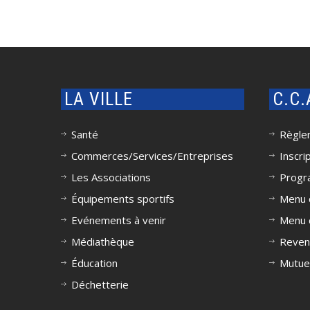
LA VILLE
C.C
Santé
Règlem
Commerces/Services/Entreprises
Inscri
Les Associations
Progr
Équipements sportifs
Menu c
Evénements à venir
Menu c
Médiathèque
Reven
Éducation
Mutue
Déchetterie